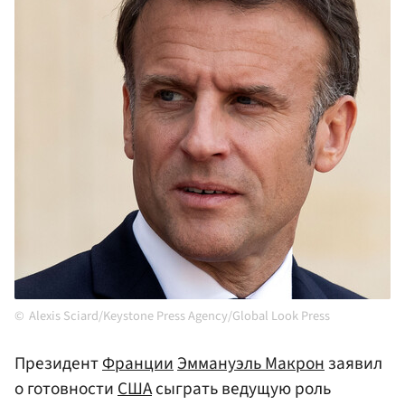
Alexis Sciard/Keystone Press Agency/Global Look Press
Президент
Франции
Эммануэль Макрон
заявил
о готовности
США
сыграть ведущую роль