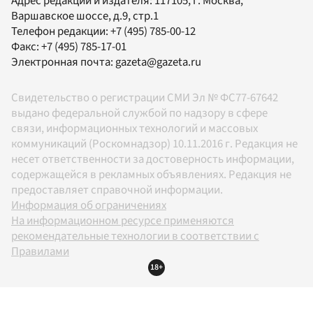
Адрес редакции и издателя:
117105
, г.
Москва
,
Варшавское шоссе, д.9, стр.1
Телефон редакции:
+7 (495) 785-00-12
Факс:
+7 (495) 785-17-01
Электронная почта:
gazeta@gazeta.ru
Свидетельство о регистрации СМИ Эл № ФС77-67642
выдано федеральной службой по надзору в сфере
связи, информационных технологий и массовых
коммуникаций (Роскомнадзор) 10.11.2016 г. Редакция не
несет ответственности за достоверность информации,
содержащейся в рекламных объявлениях. Редакция не
предоставляет справочной информации.
Информация об ограничениях
На информационном ресурсе применяются
рекомендательные технологии в соответствии с
Правилами
18+