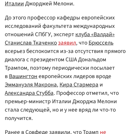
Италии
Джорджей Мелони.
До этого профессор кафедры европейских
исследований факультета международных
отношений СПбГУ, эксперт
клуба «Валдай»
Станислав Ткаченко
заявил
, что
Брюссель
всерьез беспокоится из-за отсутствия прямого
диалога с президентом США Дональдом
Трампом, поэтому периодически посылает
в
Вашингтон
европейских лидеров вроде
Эммануэля Макрона
,
Кира Стармера
и
Александра Стубба
. Профессор отметил, что
премьер-министр Италии Джорджа Мелони
стала следующей, но и у нее вряд ли что-то
получится.
Ранее в Совфеде заявили, что Трамп
не