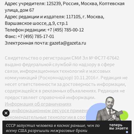
Адрес учредителя: 125239, Россия, Москва, Коптевская
улица, дом 67
Адрес редакции и издателя:
117105
, г.
Москва
,
Варшавское шоссе, д.9, стр.1
Телефон редакции:
+7 (495) 785-00-12
Факс:
+7 (495) 785-17-01
Электронная почта:
gazeta@gazeta.ru
Свидетельство о регистрации СМИ Эл № ФС77-67642
выдано федеральной службой по надзору в сфере
связи, информационных технологий и массовых
коммуникаций (Роскомнадзор) 10.11.2016 г. Редакция не
несет ответственности за достоверность информации,
содержащейся в рекламных объявлениях. Редакция не
предоставляет справочной информации.
Информация об ограничениях
На информационном ресурсе применяются
рекомендательные технологии в соответствии с
Правилами
СССР запустил человека в космос раньше, чем по
18+
всему США разрешили межрасовые браки