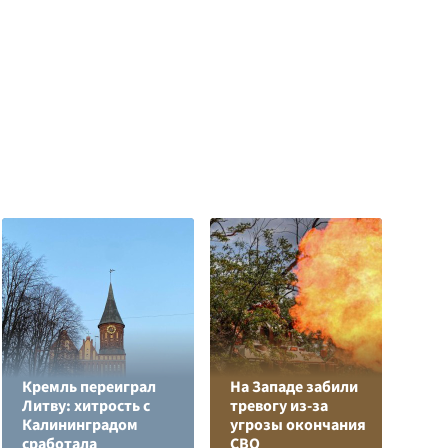
Кремль переиграл
На Западе забили
Литву: хитрость с
тревогу из-за
В
Калининградом
угрозы окончания
с
сработала
СВО
д