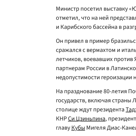
Министр посетил выставку «
отметил, что на ней представ
и Карибского бассейна в раз
Он привел в пример бразиль
сражался с вермахтом и итал
летчиков, воевавших против 
партнерам России в Латинско
недопустимости героизации 
На празднование 80-летия П
государств, включая страны Л
столице ждут президента
Тад
КНР
Си Цзиньпина
, президен
главу
Кубы
Мигеля Диас-Кане