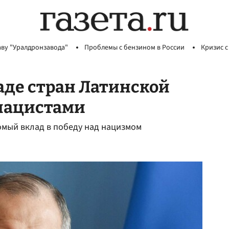
аву "Уралдронзавода"
Проблемы с бензином в России
Кризис с
ладе стран Латинской
 нацистами
омый вклад в победу над нацизмом