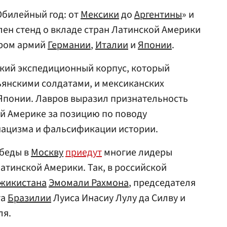
Юбилейный год: от
Мексики
до
Аргентины
» и
лен стенд о вкладе стран Латинской Америки
гром армий
Германии
,
Италии
и
Японии
.
ский экспедиционный корпус, который
ьянскими солдатами, и мексиканских
Японии. Лавров выразил признательность
й Америке за позицию по поводу
нацизма и фальсификации истории.
обеды в
Москву
приедут
многие лидеры
атинской Америки. Так, в российской
жикистана
Эмомали Рахмона
, председателя
та
Бразилии
Луиса Инасиу Лулу да Силву и
ля.