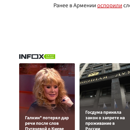
Ранее в Армении
оспорили
сл
Госдума приняла
Галкин* потерял дар
закон о запрете на
речи после слов
проживание в
Пугачевой о Киеве
России