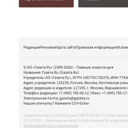
Редакция
Реклама
Карта сайта
Правовая информация
Услов
© АО «Газета.Ру» (1999-2026) – Главные новости дня
Название:
Газета.Ru
(Gazeta.Ru)
Учредитель:
АО «Газета.Ру»
, ОГРН 1067761730376, ИНН 7743
Адрес учредителя: 125239, Россия, Москва, Коптевская улиц
Адрес редакции и издателя:
117105
, г.
Москва
,
Варшавское шо
Телефон редакции:
+7 (495) 785-00-12
| Факс:
+7 (495) 785-17
Электронная почта:
gazeta@gazeta.ru
Нашли опечатку? Нажмите Ctrl+Enter
Свидетельство о регистрации СМИ Эл № ФС77-67642 выда
10.11.2016 г. Редакция не несет ответственности за дос
Информация об ограничениях