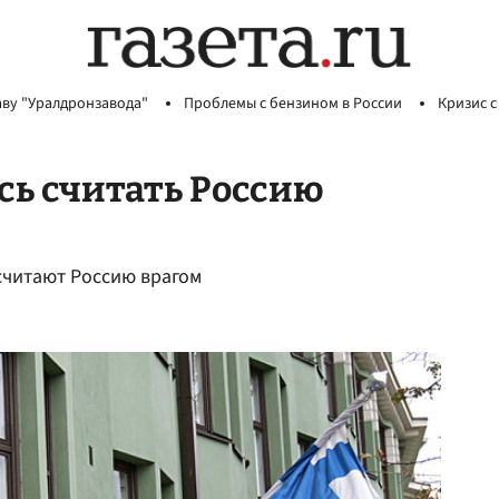
аву "Уралдронзавода"
Проблемы с бензином в России
Кризис с
ь считать Россию
 считают Россию врагом