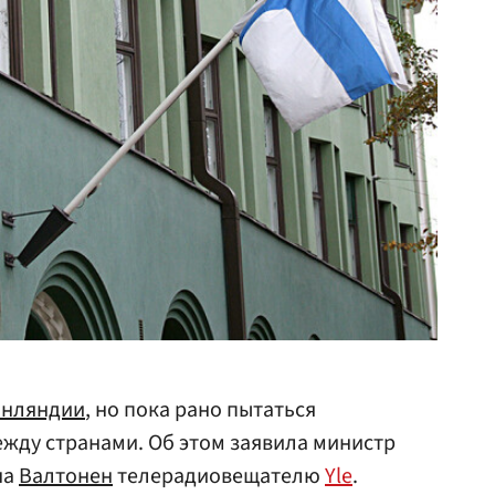
нляндии
, но пока рано пытаться
жду странами. Об этом заявила министр
на
Валтонен
телерадиовещателю
Yle
.