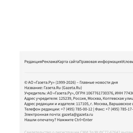
Редакция
Реклама
Карта сайта
Правовая информация
Услов
© АО «Газета.Ру» (1999-2026) – Главные новости дня
Название:
Газета.Ru
(Gazeta.Ru)
Учредитель:
АО «Газета.Ру»
, ОГРН 1067761730376, ИНН 7743
Адрес учредителя: 125239, Россия, Москва, Коптевская улиц
Адрес редакции и издателя:
117105
, г.
Москва
,
Варшавское шо
Телефон редакции:
+7 (495) 785-00-12
| Факс:
+7 (495) 785-17
Электронная почта:
gazeta@gazeta.ru
Нашли опечатку? Нажмите Ctrl+Enter
Свидетельство о регистрации СМИ Эл № ФС77-67642 выда