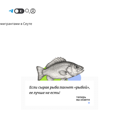
Авторизоваться
 мигрантами в Сеуте
Если сырая рыба пахнет «рыбой»,
ее лучше не есть!