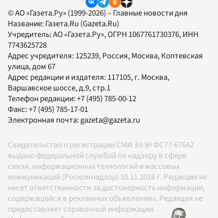
© АО «Газета.Ру» (1999-2026) – Главные новости дня
Название:
Газета.Ru
(Gazeta.Ru)
Учредитель:
АО «Газета.Ру»
, ОГРН 1067761730376, ИНН
7743625728
Адрес учредителя: 125239, Россия, Москва, Коптевская
улица, дом 67
Адрес редакции и издателя:
117105
, г.
Москва
,
Варшавское шоссе, д.9, стр.1
Телефон редакции:
+7 (495) 785-00-12
Факс:
+7 (495) 785-17-01
Электронная почта:
gazeta@gazeta.ru
Свидетельство о регистрации СМИ Эл № ФС77-67642
выдано федеральной службой по надзору в сфере
связи, информационных технологий и массовых
коммуникаций (Роскомнадзор) 10.11.2016 г. Редакция не
несет ответственности за достоверность информации,
содержащейся в рекламных объявлениях. Редакция не
предоставляет справочной информации.