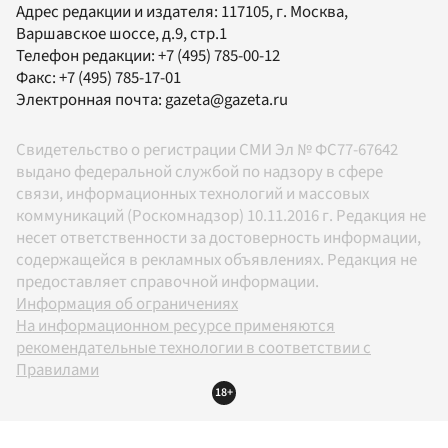
Адрес редакции и издателя:
117105
, г.
Москва
,
Варшавское шоссе, д.9, стр.1
Телефон редакции:
+7 (495) 785-00-12
Факс:
+7 (495) 785-17-01
Электронная почта:
gazeta@gazeta.ru
Свидетельство о регистрации СМИ Эл № ФС77-67642
выдано федеральной службой по надзору в сфере
связи, информационных технологий и массовых
коммуникаций (Роскомнадзор) 10.11.2016 г. Редакция не
несет ответственности за достоверность информации,
содержащейся в рекламных объявлениях. Редакция не
предоставляет справочной информации.
Информация об ограничениях
На информационном ресурсе применяются
рекомендательные технологии в соответствии с
Правилами
18+