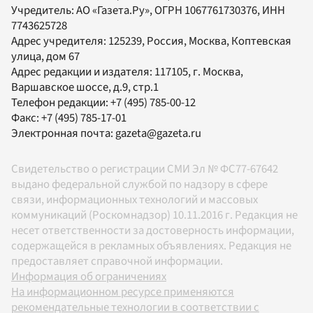
Учредитель:
АО «Газета.Ру»
, ОГРН 1067761730376, ИНН
7743625728
Адрес учредителя: 125239, Россия, Москва, Коптевская
улица, дом 67
Адрес редакции и издателя:
117105
, г.
Москва
,
Варшавское шоссе, д.9, стр.1
Телефон редакции:
+7 (495) 785-00-12
Факс:
+7 (495) 785-17-01
Электронная почта:
gazeta@gazeta.ru
Свидетельство о регистрации СМИ Эл № ФС77-67642
выдано федеральной службой по надзору в сфере
связи, информационных технологий и массовых
коммуникаций (Роскомнадзор) 10.11.2016 г. Редакция не
несет ответственности за достоверность информации,
содержащейся в рекламных объявлениях. Редакция не
предоставляет справочной информации.
Информация об ограничениях
На информационном ресурсе применяются
рекомендательные технологии в соответствии с