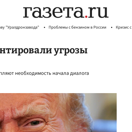
аву "Уралдронзавода"
Проблемы с бензином в России
Кризис с
ентировали угрозы
епляют необходимость начала диалога