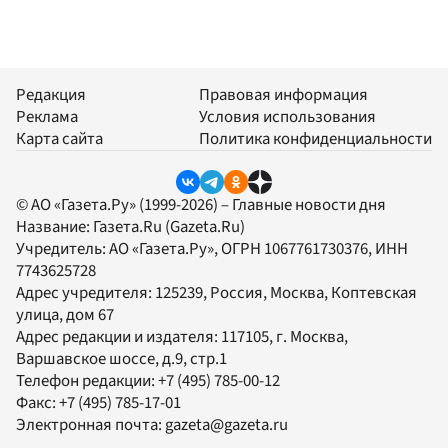
Редакция
Правовая информация
Реклама
Условия использования
Карта сайта
Политика конфиденциальности
© АО «Газета.Ру» (1999-2026) – Главные новости дня
Название:
Газета.Ru
(Gazeta.Ru)
Учредитель:
АО «Газета.Ру»
, ОГРН 1067761730376, ИНН
7743625728
Адрес учредителя: 125239, Россия, Москва, Коптевская
улица, дом 67
Адрес редакции и издателя:
117105
, г.
Москва
,
Варшавское шоссе, д.9, стр.1
Телефон редакции:
+7 (495) 785-00-12
Факс:
+7 (495) 785-17-01
Электронная почта:
gazeta@gazeta.ru