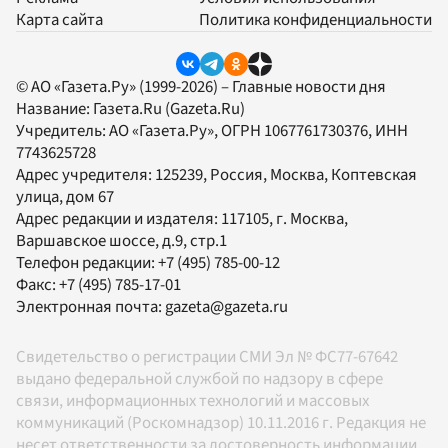
Карта сайта
Политика конфиденциальности
© АО «Газета.Ру» (1999-2026) – Главные новости дня
Название:
Газета.Ru
(Gazeta.Ru)
Учредитель:
АО «Газета.Ру»
, ОГРН 1067761730376, ИНН
7743625728
Адрес учредителя: 125239, Россия, Москва, Коптевская
улица, дом 67
Адрес редакции и издателя:
117105
, г.
Москва
,
Варшавское шоссе, д.9, стр.1
Телефон редакции:
+7 (495) 785-00-12
Факс:
+7 (495) 785-17-01
Электронная почта:
gazeta@gazeta.ru
Свидетельство о регистрации СМИ Эл № ФС77-67642
выдано федеральной службой по надзору в сфере
связи, информационных технологий и массовых
коммуникаций (Роскомнадзор) 10.11.2016 г. Редакция не
несет ответственности за достоверность информации,