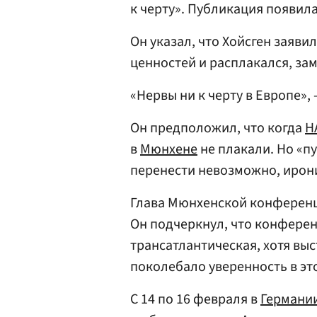
к черту». Публикация появила
Он указал, что Хойсген заявил
ценностей и расплакался, зам
«Нервы ни к черту в Европе»,
Он предположил, что когда
Н
в
Мюнхене
не плакали. Но «
перенести невозможно, ирон
Глава Мюнхенской конферен
Он подчеркнул, что конфере
трансатлантическая, хотя вы
поколебало уверенность в эт
С 14 по 16 февраля в
Германи