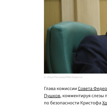
Илья Питалев/РИА Новости
Глава комиссии
Совета Феде
Пушков
, комментируя слезы
по безопасности Кристофа
Хо