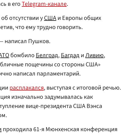
сь в его
Telegram-канале
.
 об отсутствии у
США
и Европы общих
етив, что ему трудно говорить.
 — написал Пушков.
АТО
бомбило
Белград
,
Багдад
и
Ливию
,
публичные пощечины со стороны США»
ично написал парламентарий.
ции
расплакался
, выступая с итоговой речью.
нция изначально задумывалась как
ступление вице-президента США Вэнса
ом.
и
проходила 61-я Мюнхенская конференция