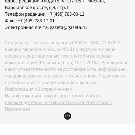
Адрес редакции и издателя:
117105
, г.
Москва
,
Варшавское шоссе, д.9, стр.1
Телефон редакции:
+7 (495) 785-00-12
Факс:
+7 (495) 785-17-01
Электронная почта:
gazeta@gazeta.ru
Свидетельство о регистрации СМИ Эл № ФС77-67642
выдано федеральной службой по надзору в сфере
связи, информационных технологий и массовых
коммуникаций (Роскомнадзор) 10.11.2016 г. Редакция не
несет ответственности за достоверность информации,
содержащейся в рекламных объявлениях. Редакция не
предоставляет справочной информации.
Информация об ограничениях
На информационном ресурсе применяются
рекомендательные технологии в соответствии с
Правилами
18+