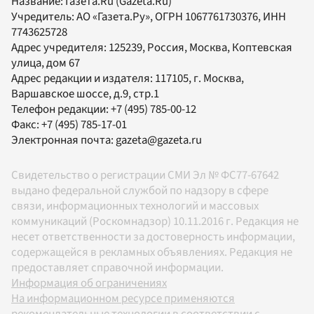
Название:
Газета.Ru
(Gazeta.Ru)
Учредитель:
АО «Газета.Ру»
, ОГРН 1067761730376, ИНН
7743625728
Адрес учредителя: 125239, Россия, Москва, Коптевская
улица, дом 67
Адрес редакции и издателя:
117105
, г.
Москва
,
Варшавское шоссе, д.9, стр.1
Телефон редакции:
+7 (495) 785-00-12
Факс:
+7 (495) 785-17-01
Электронная почта:
gazeta@gazeta.ru
Свидетельство о регистрации СМИ Эл № ФС77-67642
выдано федеральной службой по надзору в сфере
связи, информационных технологий и массовых
коммуникаций (Роскомнадзор) 10.11.2016 г. Редакция не
несет ответственности за достоверность информации,
содержащейся в рекламных объявлениях. Редакция не
предоставляет справочной информации.
Информация об ограничениях
На информационном ресурсе применяются