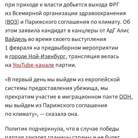
при приходе к власти добьется выхода ФРГ
из Всемирной организации здравоохранения
(
ВОЗ
) и Парижского соглашения по климату. Об
этом заявила кандидат в канцлеры от АдГ Алис
Вайдель
во время своего выступления
1 февраля на предвыборном мероприятии
в
городе Ной-Изенбург
, трансляция велась
на
YouTube-канале
партии.
«В первый день мы выйдем из европейской
системы предоставления убежища, мы
прекратим участие в миграционном пакте
ООН
,
мы выйдем из Парижского соглашения
по климату», — сказала она.
Политик подчеркнула, что в случае победы
партия закроет границы страны и не будет