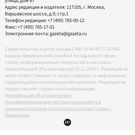
улица, дом 67
Адрес редакции и издателя:
117105
, г.
Москва
,
Варшавское шоссе, д.9, стр.1
Телефон редакции:
+7 (495) 785-00-12
Факс:
+7 (495) 785-17-01
Электронная почта:
gazeta@gazeta.ru
Свидетельство о регистрации СМИ Эл № ФС77-67642
выдано федеральной службой по надзору в сфере
связи, информационных технологий и массовых
коммуникаций (Роскомнадзор) 10.11.2016 г. Редакция не
несет ответственности за достоверность информации,
содержащейся в рекламных объявлениях. Редакция не
предоставляет справочной информации.
Информация об ограничениях
На информационном ресурсе применяются
рекомендательные технологии в соответствии с
Правилами
18+