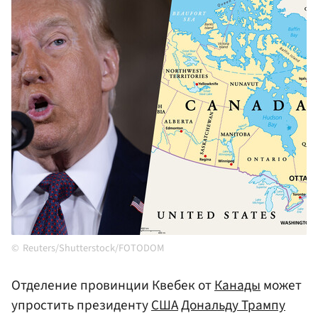
Reuters/Shutterstock/FOTODOM
Отделение провинции Квебек от
Канады
может
упростить президенту
США
Дональду Трампу