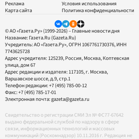
Реклама
Условия использования
Карта сайта
Политика конфиденциальности
© АО «Газета.Ру» (1999-2026) – Главные новости дня
Название:
Газета.Ru
(Gazeta.Ru)
Учредитель:
АО «Газета.Ру»
, ОГРН 1067761730376, ИНН
7743625728
Адрес учредителя: 125239, Россия, Москва, Коптевская
улица, дом 67
Адрес редакции и издателя:
117105
, г.
Москва
,
Варшавское шоссе, д.9, стр.1
Телефон редакции:
+7 (495) 785-00-12
Факс:
+7 (495) 785-17-01
Электронная почта:
gazeta@gazeta.ru
Свидетельство о регистрации СМИ Эл № ФС77-67642
выдано федеральной службой по надзору в сфере
связи, информационных технологий и массовых
коммуникаций (Роскомнадзор) 10.11.2016 г. Редакция не