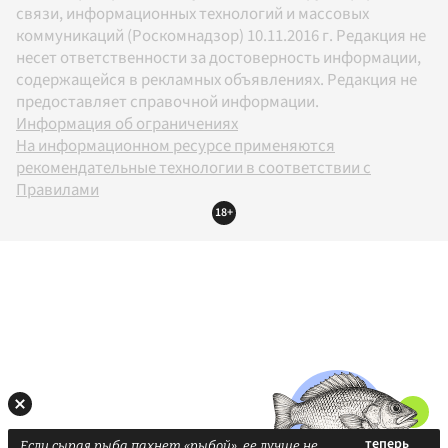
связи, информационных технологий и массовых
коммуникаций (Роскомнадзор) 10.11.2016 г. Редакция не
несет ответственности за достоверность информации,
содержащейся в рекламных объявлениях. Редакция не
предоставляет справочной информации.
Информация об ограничениях
На информационном ресурсе применяются
рекомендательные технологии в соответствии с
Правилами
18+
Если сырая рыба пахнет «рыбой», ее лучше не