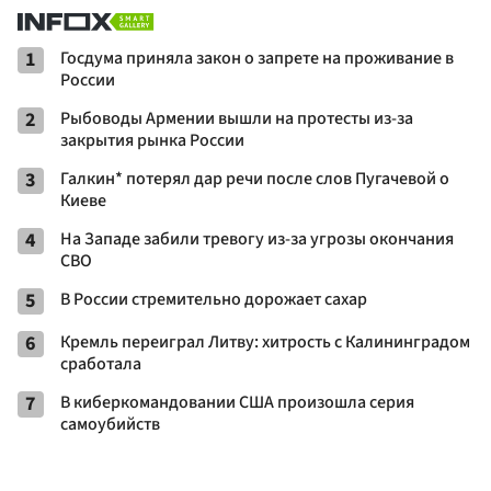
1
Госдума приняла закон о запрете на проживание в
России
2
Рыбоводы Армении вышли на протесты из-за
закрытия рынка России
3
Галкин* потерял дар речи после слов Пугачевой о
Киеве
4
На Западе забили тревогу из-за угрозы окончания
СВО
5
В России стремительно дорожает сахар
6
Кремль переиграл Литву: хитрость с Калининградом
сработала
7
В киберкомандовании США произошла серия
самоубийств