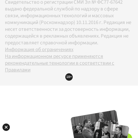
Свидетельство о регистрации СМИ Эл № ФС77-67642
выдано федеральной службой по надзору в сфере
связи, информационных технологий и массовых
коммуникаций (Роскомнадзор) 10.11.2016 г. Редакция не
несет ответственности за достоверность информации,
содержащейся в рекламных объявлениях. Редакция не
предоставляет справочной информации.
Информация об ограничениях
На информационном ресурсе применяются
рекомендательные технологии в соответствии с
Правилами
18+