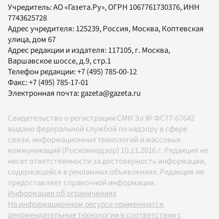
Учредитель:
АО «Газета.Ру»
, ОГРН 1067761730376, ИНН
7743625728
Адрес учредителя: 125239, Россия, Москва, Коптевская
улица, дом 67
Адрес редакции и издателя:
117105
, г.
Москва
,
Варшавское шоссе, д.9, стр.1
Телефон редакции:
+7 (495) 785-00-12
Факс:
+7 (495) 785-17-01
Электронная почта:
gazeta@gazeta.ru
Свидетельство о регистрации СМИ Эл № ФС77-67642
выдано федеральной службой по надзору в сфере
связи, информационных технологий и массовых
коммуникаций (Роскомнадзор) 10.11.2016 г. Редакция не
несет ответственности за достоверность информации,
содержащейся в рекламных объявлениях. Редакция не
предоставляет справочной информации.
Информация об ограничениях
На информационном ресурсе применяются
рекомендательные технологии в соответствии с