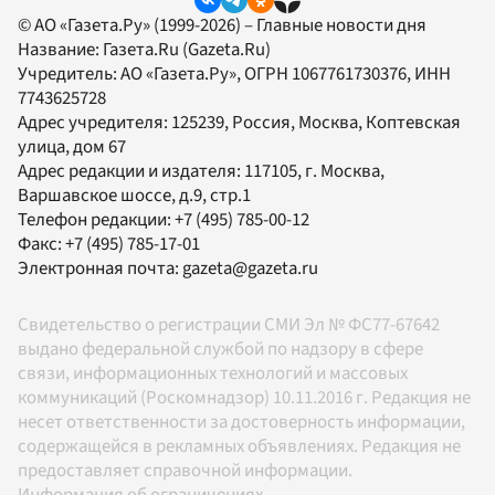
© АО «Газета.Ру» (1999-2026) – Главные новости дня
Название:
Газета.Ru
(Gazeta.Ru)
Учредитель:
АО «Газета.Ру»
, ОГРН 1067761730376, ИНН
7743625728
Адрес учредителя: 125239, Россия, Москва, Коптевская
улица, дом 67
Адрес редакции и издателя:
117105
, г.
Москва
,
Варшавское шоссе, д.9, стр.1
Телефон редакции:
+7 (495) 785-00-12
Факс:
+7 (495) 785-17-01
Электронная почта:
gazeta@gazeta.ru
Свидетельство о регистрации СМИ Эл № ФС77-67642
выдано федеральной службой по надзору в сфере
связи, информационных технологий и массовых
коммуникаций (Роскомнадзор) 10.11.2016 г. Редакция не
несет ответственности за достоверность информации,
содержащейся в рекламных объявлениях. Редакция не
предоставляет справочной информации.
Информация об ограничениях