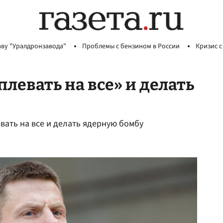
аву "Уралдронзавода"
Проблемы с бензином в России
Кризис с
левать на все» и делать
вать на все и делать ядерную бомбу