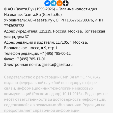
© АО «Газета.Ру» (1999-2026) – Главные новости дня
Название:
Газета.Ru
(Gazeta.Ru)
Учредитель:
АО «Газета.Ру»
, ОГРН 1067761730376, ИНН
7743625728
Адрес учредителя: 125239, Россия, Москва, Коптевская
улица, дом 67
Адрес редакции и издателя:
117105
, г.
Москва
,
Варшавское шоссе, д.9, стр.1
Телефон редакции:
+7 (495) 785-00-12
Факс:
+7 (495) 785-17-01
Электронная почта:
gazeta@gazeta.ru
Свидетельство о регистрации СМИ Эл № ФС77-67642
выдано федеральной службой по надзору в сфере
связи, информационных технологий и массовых
коммуникаций (Роскомнадзор) 10.11.2016 г. Редакция не
несет ответственности за достоверность информации,
содержащейся в рекламных объявлениях. Редакция не
предоставляет справочной информации.