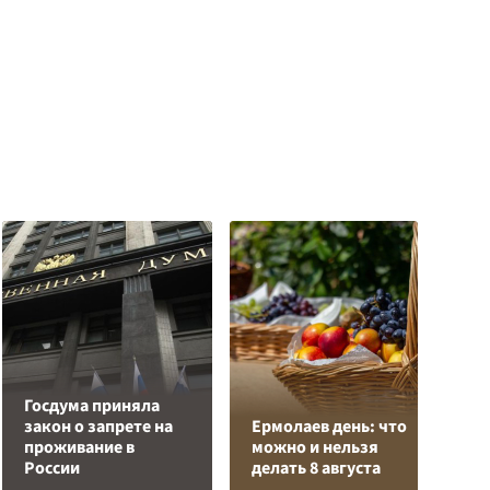
Госдума приняла
Р
закон о запрете на
Ермолаев день: что
в
проживание в
можно и нельзя
и
России
делать 8 августа
р