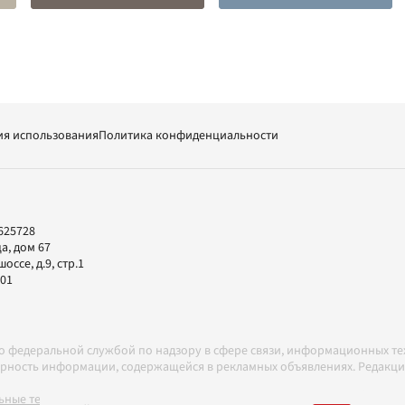
ия использования
Политика конфиденциальности
625728
а, дом 67
ссе, д.9, стр.1
-01
но федеральной службой по надзору в сфере связи, информационных т
товерность информации, содержащейся в рекламных объявлениях. Редак
ные технологии в соответствии с Правилами