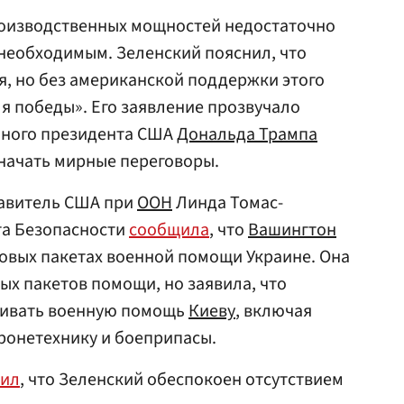
производственных мощностей недостаточно
необходимым. Зеленский пояснил, что
, но без американской поддержки этого
я победы». Его заявление прозвучало
нного президента США
Дональда Трампа
начать мирные переговоры.
авитель США при
ООН
Линда Томас-
та Безопасности
сообщила
, что
Вашингтон
овых пакетах военной помощи Украине. Она
ых пакетов помощи, но заявила, что
ивать военную помощь
Киеву
, включая
ронетехнику и боеприпасы.
вил
, что Зеленский обеспокоен отсутствием