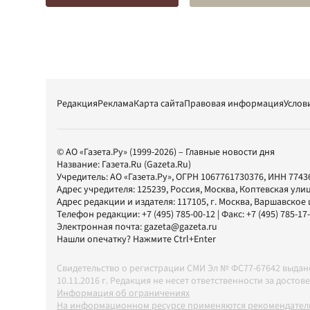
Редакция
Реклама
Карта сайта
Правовая информация
Услов
© АО «Газета.Ру» (1999-2026) – Главные новости дня
Название:
Газета.Ru
(Gazeta.Ru)
Учредитель:
АО «Газета.Ру»
, ОГРН 1067761730376, ИНН 7743
Адрес учредителя: 125239, Россия, Москва, Коптевская улиц
Адрес редакции и издателя:
117105
, г.
Москва
,
Варшавское шо
Телефон редакции:
+7 (495) 785-00-12
| Факс:
+7 (495) 785-17
Электронная почта:
gazeta@gazeta.ru
Нашли опечатку? Нажмите Ctrl+Enter
Свидетельство о регистрации СМИ Эл № ФС77-67642 выда
10.11.2016 г. Редакция не несет ответственности за дос
Информация об ограничениях
На информационном ресурсе применяются рекомендатель