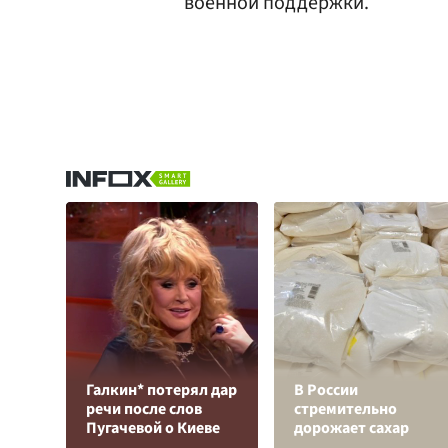
военной поддержки.
Галкин* потерял дар
В России
речи после слов
стремительно
Пугачевой о Киеве
дорожает сахар