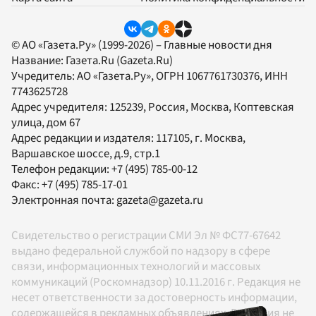
© АО «Газета.Ру» (1999-2026) – Главные новости дня
Название:
Газета.Ru
(Gazeta.Ru)
Учредитель:
АО «Газета.Ру»
, ОГРН 1067761730376, ИНН
7743625728
Адрес учредителя: 125239, Россия, Москва, Коптевская
улица, дом 67
Адрес редакции и издателя:
117105
, г.
Москва
,
Варшавское шоссе, д.9, стр.1
Телефон редакции:
+7 (495) 785-00-12
Факс:
+7 (495) 785-17-01
Электронная почта:
gazeta@gazeta.ru
Свидетельство о регистрации СМИ Эл № ФС77-67642
выдано федеральной службой по надзору в сфере
связи, информационных технологий и массовых
коммуникаций (Роскомнадзор) 10.11.2016 г. Редакция не
несет ответственности за достоверность информации,
содержащейся в рекламных объявлениях. Редакция не