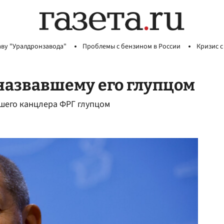
аву "Уралдронзавода"
Проблемы с бензином в России
Кризис с
назвавшему его глупцом
шего канцлера ФРГ глупцом