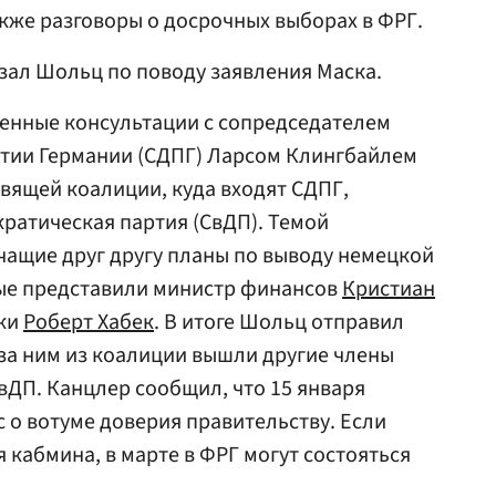
также разговоры о досрочных выборах в ФРГ.
азал Шольц по поводу заявления Маска.
ренные консультации с сопредседателем
тии Германии (СДПГ) Ларсом Клингбайлем
авящей коалиции, куда входят СДПГ,
ратическая партия (СвДП). Темой
чащие друг другу планы по выводу немецкой
рые представили министр финансов
Кристиан
ики
Роберт Хабек
. В итоге Шольц отправил
 за ним из коалиции вышли другие члены
вДП. Канцлер сообщил, что 15 января
 о вотуме доверия правительству. Если
 кабмина, в марте в ФРГ могут состояться