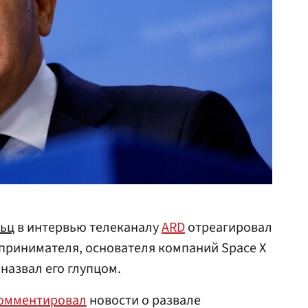
ьц
в интервью телеканалу
ARD
отреагировал
принимателя, основателя компаний Space X
 назвал его глупцом.
омментировал
новости о развале