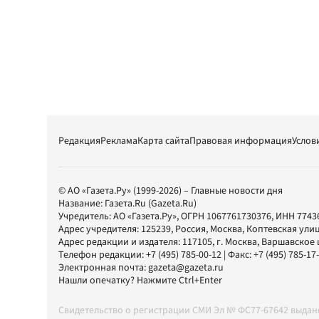
Редакция
Реклама
Карта сайта
Правовая информация
Услов
© АО «Газета.Ру» (1999-2026) – Главные новости дня
Название:
Газета.Ru
(Gazeta.Ru)
Учредитель:
АО «Газета.Ру»
, ОГРН 1067761730376, ИНН 7743
Адрес учредителя: 125239, Россия, Москва, Коптевская улиц
Адрес редакции и издателя:
117105
, г.
Москва
,
Варшавское шо
Телефон редакции:
+7 (495) 785-00-12
| Факс:
+7 (495) 785-17
Электронная почта:
gazeta@gazeta.ru
Нашли опечатку? Нажмите Ctrl+Enter
Свидетельство о регистрации СМИ Эл № ФС77-67642 выда