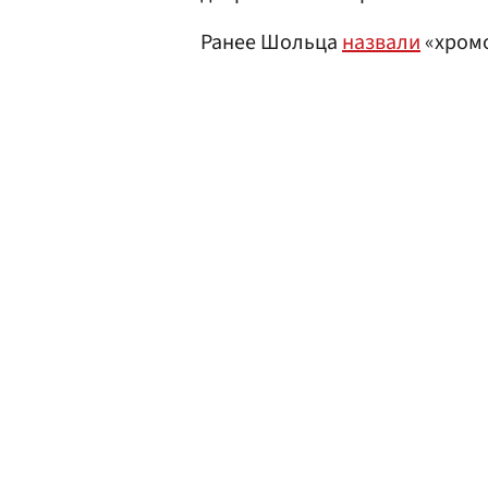
Ранее Шольца
назвали
«хромо