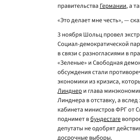
правительства
Германии
, а 
«Это делает мне честь», — ск
3 ноября Шольц провел экст
Социал-демократической пар
в связи с разногласиями в пр
«Зеленые» и Свободная демок
обсуждения стали противоре
экономики из кризиса, кото
Линднер
и глава минэконом
Линднера в отставку, а вслед
кабинета министров ФРГ от С
поднимет в
бундестаге
вопрос
депутаты не одобрят действия
досрочные выборы.