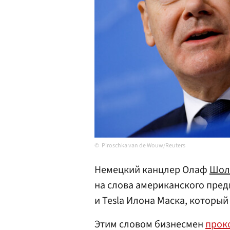
Piroschka van de Wouw/Reuters
Немецкий канцлер Олаф
Шол
на слова американского пред
и Tesla Илона Маска, который
Этим словом бизнесмен
прок