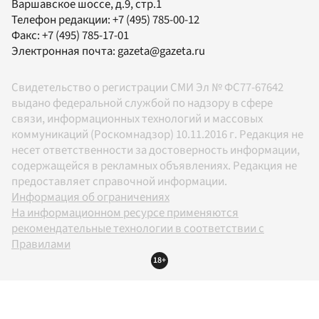
Варшавское шоссе, д.9, стр.1
Телефон редакции:
+7 (495) 785-00-12
Факс:
+7 (495) 785-17-01
Электронная почта:
gazeta@gazeta.ru
Свидетельство о регистрации СМИ Эл № ФС77-67642
выдано федеральной службой по надзору в сфере
связи, информационных технологий и массовых
коммуникаций (Роскомнадзор) 10.11.2016 г. Редакция не
несет ответственности за достоверность информации,
содержащейся в рекламных объявлениях. Редакция не
предоставляет справочной информации.
Информация об ограничениях
На информационном ресурсе применяются
рекомендательные технологии в соответствии с
Правилами
18+