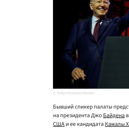
Evelyn Hockstein/Reuters
Бывший спикер палаты пред
на президента Джо
Байдена
в
США
и ее кандидата
Камалы Х