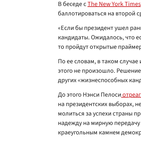
В беседе с
The New York Times
баллотироваться на второй ср
«Если бы президент ушел рань
кандидаты. Ожидалось, что е
то пройдут открытые праймер
По ее словам, в таком случае
этого не произошло. Решение
других «жизнеспособных канд
До этого Нэнси Пелоси
отреа
на президентских выборах, н
молиться за успехи страны п
надежду на мирную передачу в
краеугольным камнем демокр