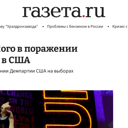
аву "Уралдронзавода"
Проблемы с бензином в России
Кризис с
ого в поражении
 в США
ении Демпартии США на выборах