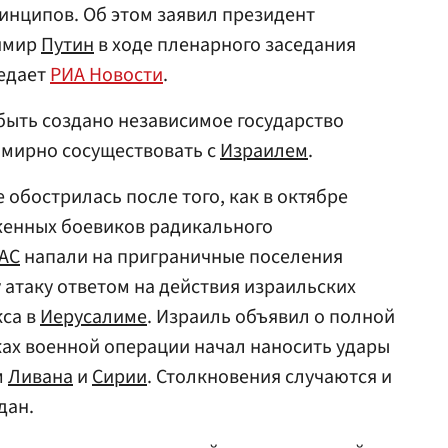
нципов. Об этом заявил президент
имир
Путин
в ходе пленарного заседания
редает
РИА Новости
.
быть создано независимое государство
ы мирно сосуществовать с
Израилем
.
обострилась после того, как в октябре
женных боевиков радикального
АС
напали на приграничные поселения
 атаку ответом на действия израильских
кса в
Иерусалиме
. Израиль объявил о полной
мках военной операции начал наносить удары
м
Ливана
и
Сирии
. Столкновения случаются и
дан.