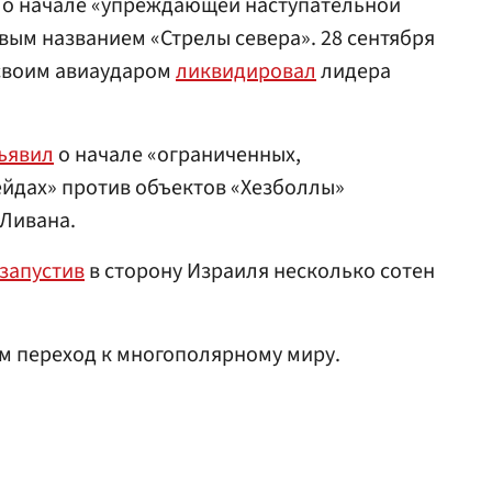
л о начале «упреждающей наступательной
вым названием «Стрелы севера». 28 сентября
 своим авиаударом
ликвидировал
лидера
ъявил
о начале «ограниченных,
ейдах» против объектов «Хезболлы»
 Ливана.
запустив
в сторону Израиля несколько сотен
 переход к многополярному миру.