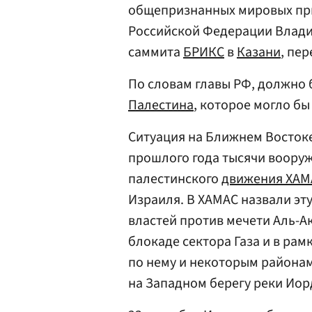
общепризнанных мировых при
Российской Федерации Влад
саммита
БРИКС
в
Казани
, пе
По словам главы РФ, должно 
Палестина
, которое могло б
Ситуация на Ближнем Востоке 
прошлого года тысячи воору
палестинского
движения ХАМ
Израиля. В ХАМАС назвали эту
властей против мечети Аль-А
блокаде сектора Газа и в ра
по нему и некоторым района
на Западном берегу реки Иор