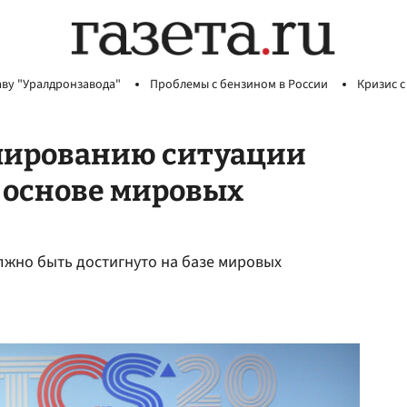
аву "Уралдронзавода"
Проблемы с бензином в России
Кризис с
улированию ситуации
 основе мировых
лжно быть достигнуто на базе мировых