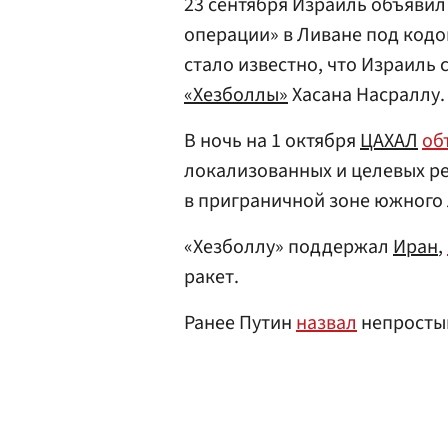
23 сентября Израиль объяви
операции» в Ливане под кодо
стало известно, что Израиль
«Хезболлы»
Хасана Насраллу.
В ночь на 1 октября
ЦАХАЛ
об
локализованных и целевых р
в приграничной зоне южного
«Хезболлу» поддержал
Иран
,
ракет.
Ранее Путин
назвал
непростым