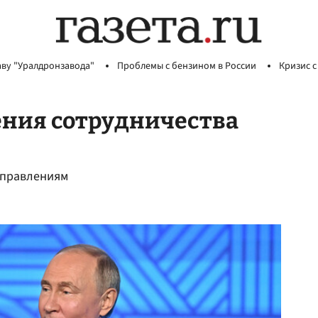
аву "Уралдронзавода"
Проблемы с бензином в России
Кризис с
ения сотрудничества
направлениям