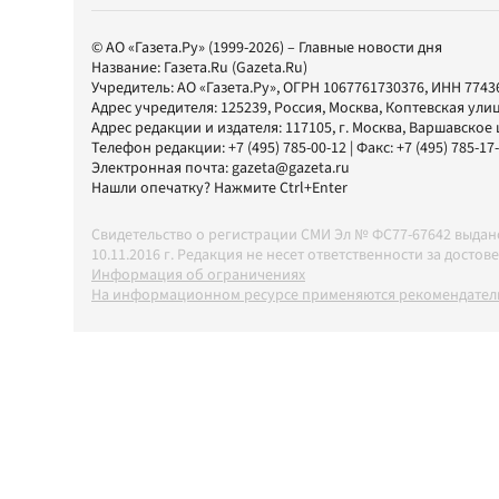
© АО «Газета.Ру» (1999-2026) – Главные новости дня
Название:
Газета.Ru
(Gazeta.Ru)
Учредитель:
АО «Газета.Ру»
, ОГРН 1067761730376, ИНН 7743
Адрес учредителя: 125239, Россия, Москва, Коптевская улиц
Адрес редакции и издателя:
117105
, г.
Москва
,
Варшавское шо
Телефон редакции:
+7 (495) 785-00-12
| Факс:
+7 (495) 785-17
Электронная почта:
gazeta@gazeta.ru
Нашли опечатку? Нажмите Ctrl+Enter
Свидетельство о регистрации СМИ Эл № ФС77-67642 выда
10.11.2016 г. Редакция не несет ответственности за дос
Информация об ограничениях
На информационном ресурсе применяются рекомендатель