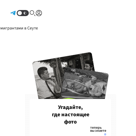
Авторизоваться
 мигрантами в Сеуте
Угадайте,
где настоящее
фото