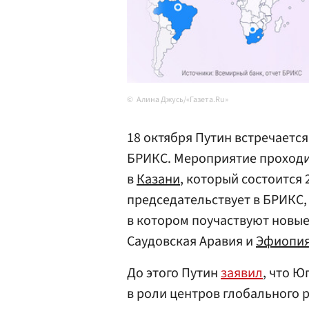
Алина Джусь/«Газета.Ru»
18 октября Путин встречаетс
БРИКС. Мероприятие проходи
в
Казани
, который состоится 
председательствует в БРИКС,
в котором поучаствуют новы
Саудовская Аравия и
Эфиопи
До этого Путин
заявил
, что Ю
в роли центров глобального р