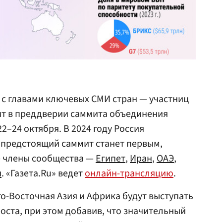
я с главами ключевых СМИ стран — участниц
т в преддверии саммита объединения
22–24 октября. В 2024 году Россия
 предстоящий саммит станет первым,
е члены сообщества —
Египет
,
Иран
,
ОАЭ
,
я
. «Газета.Ru» ведет
онлайн-трансляцию
.
го-Восточная Азия и Африка будут выступать
оста, при этом добавив, что значительный