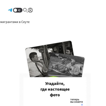
Авторизоваться
 мигрантами в Сеуте
Угадайте,
где настоящее
фото