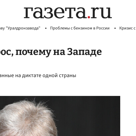
аву "Уралдронзавода"
Проблемы с бензином в России
Кризис с
ос, почему на Западе
анные на диктате одной страны