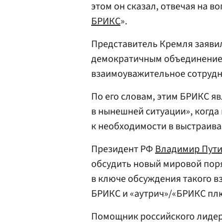
этом он сказал, отвечая на в
БРИКС
».
Представитель Кремля заявил
демократичным объединением
взаимоуважительное сотрудн
По его словам, этим БРИКС я
в нынешней ситуации», когда
к необходимости в выстраив
Президент РФ
Владимир Пут
обсудить новый мировой поря
в ключе обсуждения такого в
БРИКС и «аутрич»/«БРИКС плю
Помощник российского лиде