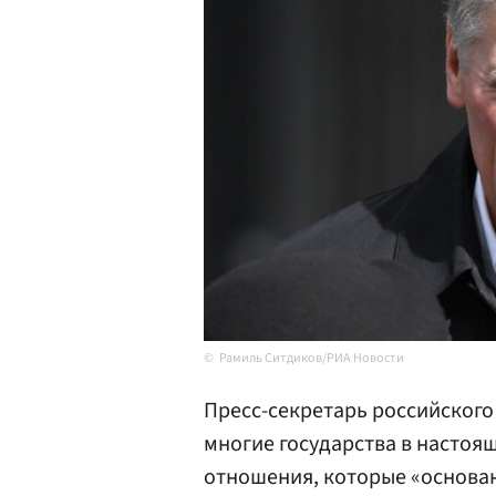
Рамиль Ситдиков/РИА Новости
Пресс-секретарь российског
многие государства в насто
отношения, которые «основан