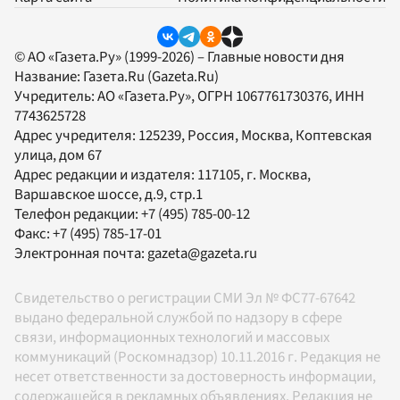
© АО «Газета.Ру» (1999-2026) – Главные новости дня
Название:
Газета.Ru
(Gazeta.Ru)
Учредитель:
АО «Газета.Ру»
, ОГРН 1067761730376, ИНН
7743625728
Адрес учредителя: 125239, Россия, Москва, Коптевская
улица, дом 67
Адрес редакции и издателя:
117105
, г.
Москва
,
Варшавское шоссе, д.9, стр.1
Телефон редакции:
+7 (495) 785-00-12
Факс:
+7 (495) 785-17-01
Электронная почта:
gazeta@gazeta.ru
Свидетельство о регистрации СМИ Эл № ФС77-67642
выдано федеральной службой по надзору в сфере
связи, информационных технологий и массовых
коммуникаций (Роскомнадзор) 10.11.2016 г. Редакция не
несет ответственности за достоверность информации,
содержащейся в рекламных объявлениях. Редакция не