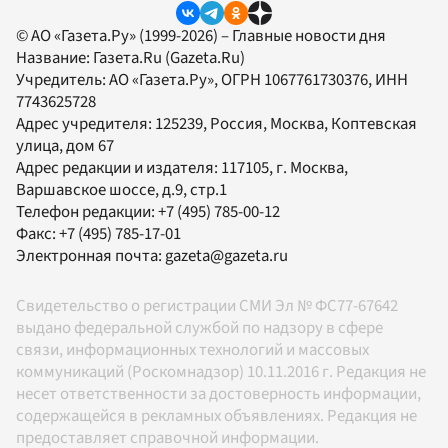
© АО «Газета.Ру» (1999-2026) – Главные новости дня
Название:
Газета.Ru
(Gazeta.Ru)
Учредитель:
АО «Газета.Ру»
, ОГРН 1067761730376, ИНН
7743625728
Адрес учредителя: 125239, Россия, Москва, Коптевская
улица, дом 67
Адрес редакции и издателя:
117105
, г.
Москва
,
Варшавское шоссе, д.9, стр.1
Телефон редакции:
+7 (495) 785-00-12
Факс:
+7 (495) 785-17-01
Электронная почта:
gazeta@gazeta.ru
Свидетельство о регистрации СМИ Эл № ФС77-67642
выдано федеральной службой по надзору в сфере
связи, информационных технологий и массовых
коммуникаций (Роскомнадзор) 10.11.2016 г. Редакция не
несет ответственности за достоверность информации,
содержащейся в рекламных объявлениях. Редакция не
предоставляет справочной информации.