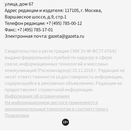
улица, дом 67
Адрес редакции и издателя:
117105
, г.
Москва
,
Варшавское шоссе, д.9, стр.1
Телефон редакции:
+7 (495) 785-00-12
Факс:
+7 (495) 785-17-01
Электронная почта:
gazeta@gazeta.ru
Свидетельство о регистрации СМИ Эл № ФС77-67642
выдано федеральной службой по надзору в сфере
связи, информационных технологий и массовых
коммуникаций (Роскомнадзор) 10.11.2016 г. Редакция не
несет ответственности за достоверность информации,
содержащейся в рекламных объявлениях. Редакция не
предоставляет справочной информации.
Информация об ограничениях
На информационном ресурсе применяются
рекомендательные технологии в соответствии с
Правилами
18+