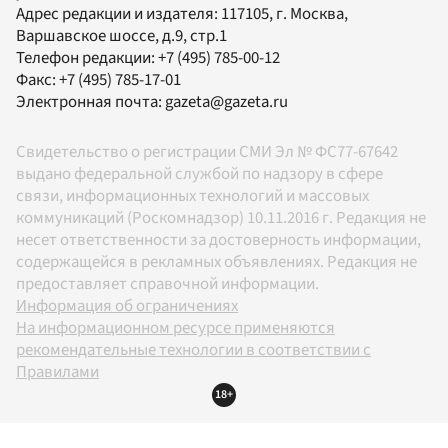
Адрес редакции и издателя:
117105
, г.
Москва
,
Варшавское шоссе, д.9, стр.1
Телефон редакции:
+7 (495) 785-00-12
Факс:
+7 (495) 785-17-01
Электронная почта:
gazeta@gazeta.ru
Свидетельство о регистрации СМИ Эл № ФС77-67642
выдано федеральной службой по надзору в сфере
связи, информационных технологий и массовых
коммуникаций (Роскомнадзор) 10.11.2016 г. Редакция не
несет ответственности за достоверность информации,
содержащейся в рекламных объявлениях. Редакция не
предоставляет справочной информации.
Информация об ограничениях
На информационном ресурсе применяются
рекомендательные технологии в соответствии с
Правилами
18+