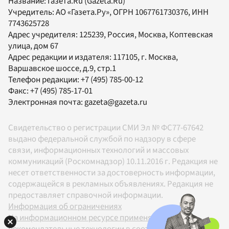
Название:
Газета.Ru
(Gazeta.Ru)
Учредитель:
АО «Газета.Ру»
, ОГРН 1067761730376, ИНН
7743625728
Адрес учредителя: 125239, Россия, Москва, Коптевская
улица, дом 67
Адрес редакции и издателя:
117105
, г.
Москва
,
Варшавское шоссе, д.9, стр.1
Телефон редакции:
+7 (495) 785-00-12
Факс:
+7 (495) 785-17-01
Электронная почта:
gazeta@gazeta.ru
Свидетельство о регистрации СМИ Эл № ФС77-67642
выдано федеральной службой по надзору в сфере
связи, информационных технологий и массовых
коммуникаций (Роскомнадзор) 10.11.2016 г. Редакция не
несет ответственности за достоверность информации,
содержащейся в рекламных объявлениях. Редакция не
предоставляет справочной информации.
Информация об ограничениях
На информационном ресурсе применяются