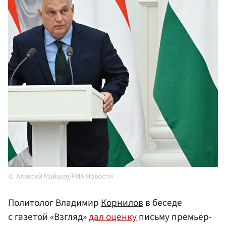
Алексей Майшев/РИА Новости
Политолог Владимир
Корнилов
в беседе
с газетой «Взгляд»
дал оценку
письму премьер-