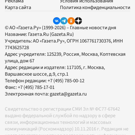
Реклама
Условия использования
Карта сайта
Политика конфиденциальности
© АО «Газета.Ру» (1999-2026) – Главные новости дня
Название:
Газета.Ru
(Gazeta.Ru)
Учредитель:
АО «Газета.Ру»
, ОГРН 1067761730376, ИНН
7743625728
Адрес учредителя: 125239, Россия, Москва, Коптевская
улица, дом 67
Адрес редакции и издателя:
117105
, г.
Москва
,
Варшавское шоссе, д.9, стр.1
Телефон редакции:
+7 (495) 785-00-12
Факс:
+7 (495) 785-17-01
Электронная почта:
gazeta@gazeta.ru
Свидетельство о регистрации СМИ Эл № ФС77-67642
выдано федеральной службой по надзору в сфере
связи, информационных технологий и массовых
коммуникаций (Роскомнадзор) 10.11.2016 г. Редакция не