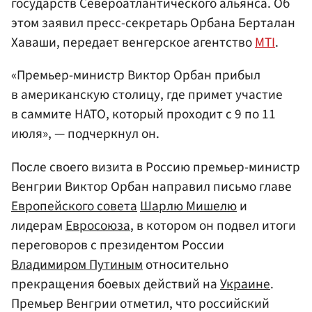
государств Североатлантического альянса. Об
этом заявил пресс-секретарь Орбана Берталан
Хаваши, передает венгерское агентство
MTI
.
«Премьер-министр Виктор Орбан прибыл
в американскую столицу, где примет участие
в саммите НАТО, который проходит с 9 по 11
июля», — подчеркнул он.
После своего визита в Россию премьер-министр
Венгрии Виктор Орбан направил письмо главе
Европейского совета
Шарлю Мишелю
и
лидерам
Евросоюза
, в котором он подвел итоги
переговоров с президентом России
Владимиром Путиным
относительно
прекращения боевых действий на
Украине
.
Премьер Венгрии отметил, что российский