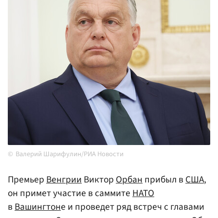
Валерий Шарифулин/РИА Новости
Премьер
Венгрии
Виктор
Орбан
прибыл в
США
,
он примет участие в саммите
НАТО
в
Вашингтон
е и проведет ряд встреч с главами