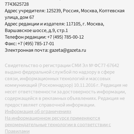
7743625728
Адрес учредителя: 125239, Россия, Москва, Коптевская
улица, дом 67
Адрес редакции и издателя:
117105
, г.
Москва
,
Варшавское шоссе, д.9, стр.1
Телефон редакции:
+7 (495) 785-00-12
Факс:
+7 (495) 785-17-01
Электронная почта:
gazeta@gazeta.ru
Свидетельство о регистрации СМИ Эл № ФС77-67642
выдано федеральной службой по надзору в сфере
связи, информационных технологий и массовых
коммуникаций (Роскомнадзор) 10.11.2016 г. Редакция не
несет ответственности за достоверность информации,
содержащейся в рекламных объявлениях. Редакция не
предоставляет справочной информации.
Информация об ограничениях
На информационном ресурсе применяются
рекомендательные технологии в соответствии с
Правилами