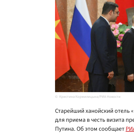
Кристина Кормилицына/РИА Новости
Старейший ханойский отель 
для приема в честь визита п
Путина. Об этом сообщает
РИ