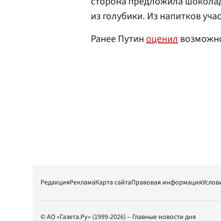
сторона предложила шоколад
из голубики. Из напитков уч
Ранее Путин
оценил
возможно
Редакция
Реклама
Карта сайта
Правовая информация
Услов
© АО «Газета.Ру» (1999-2026) – Главные новости дня