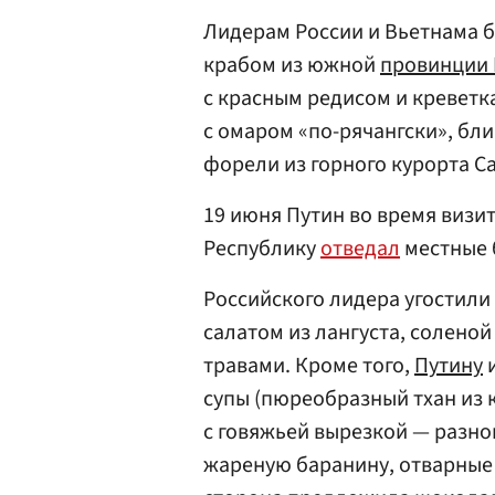
Лидерам России и Вьетнама 
крабом из южной
провинции 
с красным редисом и креветк
с омаром «по-рячангски», бл
форели из горного курорта Са
19 июня Путин во время виз
Республику
отведал
местные 
Российского лидера угостили
салатом из лангуста, солено
травами. Кроме того,
Путину
и
супы (пюреобразный тхан из 
с говяжьей вырезкой — разно
жареную баранину, отварные