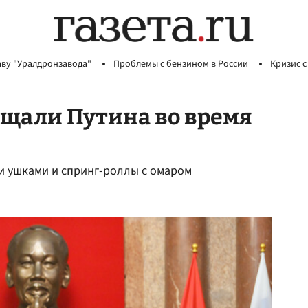
аву "Уралдронзавода"
Проблемы с бензином в России
Кризис с
гощали Путина во время
и ушками и спринг-роллы с омаром