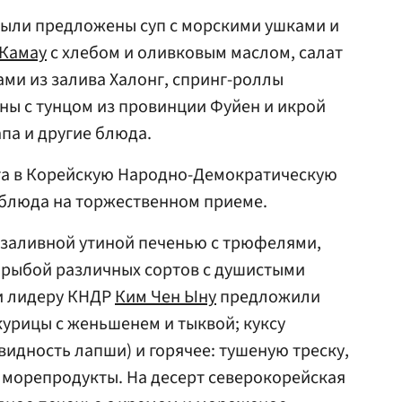
были предложены суп с морскими ушками и
Камау
с хлебом и оливковым маслом, салат
ами из залива Халонг, спринг-роллы
ины с тунцом из провинции Фуйен и икрой
па и другие блюда.
ита в Корейскую Народно-Демократическую
блюда на торжественном приеме.
 заливной утиной печенью с трюфелями,
й рыбой различных сортов с душистыми
 лидеру КНДР
Ким Чен Ыну
предложили
курицы с женьшенем и тыквой; куксу
видность лапши) и горячее: тушеную треску,
 морепродукты. На десерт северокорейская