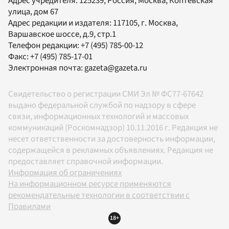
Адрес учредителя: 125239, Россия, Москва, Коптевская
улица, дом 67
Адрес редакции и издателя:
117105
, г.
Москва
,
Варшавское шоссе, д.9, стр.1
Телефон редакции:
+7 (495) 785-00-12
Факс:
+7 (495) 785-17-01
Электронная почта:
gazeta@gazeta.ru
Свидетельство о регистрации СМИ Эл № ФС77-67642
выдано федеральной службой по надзору в сфере
связи, информационных технологий и массовых
коммуникаций (Роскомнадзор) 10.11.2016 г. Редакция не
несет ответственности за достоверность информации,
содержащейся в рекламных объявлениях. Редакция не
предоставляет справочной информации.
Информация об ограничениях
На информационном ресурсе применяются
рекомендательные технологии в соответствии с
Правилами
18+