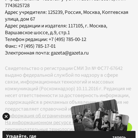
7743625728
Адрес учредителя: 125239, Россия, Москва, Коптевская
улица, дом 67
Адрес редакции и издателя:
117105
, г.
Москва
,
Варшавское шоссе, д.9, стр.1
Телефон редакции:
+7 (495) 785-00-12
Факс:
+7 (495) 785-17-01
Электронная почта:
gazeta@gazeta.ru
Свидетельство о регистрации СМИ Эл № ФС77-67642
выдано федеральной службой по надзору в сфере
связи, информационных технологий и массовых
коммуникаций (Роскомнадзор) 10.11.2016 г. Редакция не
несет ответственности за достоверность информации,
содержащейся в рекламных объявлениях. Редакция не
предоставляет справочной информации.
Информация об ограничениях
На информационном ресурсе применяются
рекомендательные технологии в соответствии с
Правилами
Угадайте, где