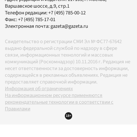
Варшавское шоссе, д.9, стр.1
Телефон редакции:
+7 (495) 785-00-12
Факс:
+7 (495) 785-17-01
Электронная почта:
gazeta@gazeta.ru
Свидетельство о регистрации СМИ Эл № ФС77-67642
выдано федеральной службой по надзору в сфере
связи, информационных технологий и массовых
коммуникаций (Роскомнадзор) 10.11.2016 г. Редакция не
несет ответственности за достоверность информации,
содержащейся в рекламных объявлениях. Редакция не
предоставляет справочной информации.
Информация об ограничениях
На информационном ресурсе применяются
рекомендательные технологии в соответствии с
Правилами
18+