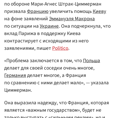
по обороне Мари-Агнес Штрак-Циммерман
призвала
Францию
увеличить помощь
Киеву
на фоне заявлений
Эммануэля Макрона
по ситуации на
Украине
. Она подчеркнула, что
вклад Парижа в поддержку Киева
контрастирует с исходящими из него
заявлениями, пишет
Politico
.
«Проблема заключается в том, что
Польша
делает для своей соседки очень многое,
Германия
делает многое, а Франция
по сравнению с ними делает мало», — указала
Циммерман.
Она выразила надежду, что Франция, которая
является «важным государством», будет не
только выступать с «сильными речами», но и