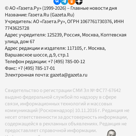
© АО «Газета.Ру» (1999-2026) – Главные новости дня
Название:
Газета.Ru
(Gazeta.Ru)
Учредитель:
АО «Газета.Ру»
, ОГРН 1067761730376, ИНН
7743625728
Адрес учредителя: 125239, Россия, Москва, Коптевская
улица, дом 67
Адрес редакции и издателя:
117105
, г.
Москва
,
Варшавское шоссе, д.9, стр.1
Телефон редакции:
+7 (495) 785-00-12
Факс:
+7 (495) 785-17-01
Электронная почта:
gazeta@gazeta.ru
Свидетельство о регистрации СМИ Эл № ФС77-67642
выдано федеральной службой по надзору в сфере
связи, информационных технологий и массовых
коммуникаций (Роскомнадзор) 10.11.2016 г. Редакция не
несет ответственности за достоверность информации,
содержащейся в рекламных объявлениях. Редакция не
предоставляет справочной информации.