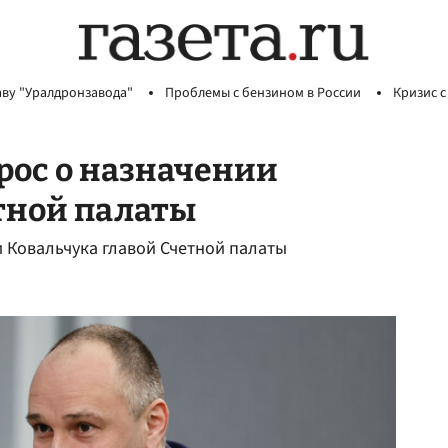
аву "Уралдронзавода"
Проблемы с бензином в России
Кризис с
рос о назначении
тной палаты
и Ковальчука главой Счетной палаты