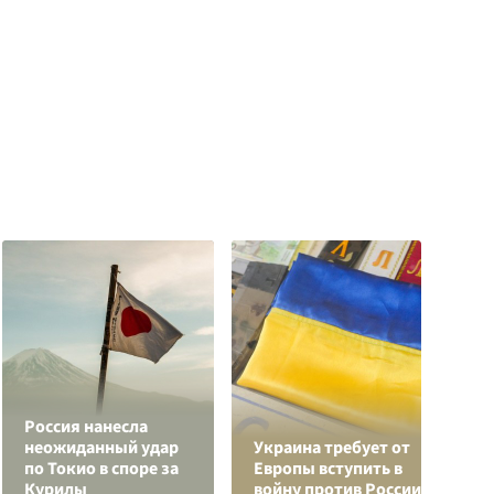
Россия нанесла
К
неожиданный удар
Украина требует от
г
по Токио в споре за
Европы вступить в
и
Курилы
войну против России
к