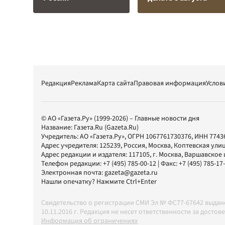
Редакция
Реклама
Карта сайта
Правовая информация
Услов
© АО «Газета.Ру» (1999-2026) – Главные новости дня
Название:
Газета.Ru
(Gazeta.Ru)
Учредитель:
АО «Газета.Ру»
, ОГРН 1067761730376, ИНН 7743
Адрес учредителя: 125239, Россия, Москва, Коптевская улиц
Адрес редакции и издателя:
117105
, г.
Москва
,
Варшавское шо
Телефон редакции:
+7 (495) 785-00-12
| Факс:
+7 (495) 785-17
Электронная почта:
gazeta@gazeta.ru
Нашли опечатку? Нажмите Ctrl+Enter
Свидетельство о регистрации СМИ Эл № ФС77-67642 выда
10.11.2016 г. Редакция не несет ответственности за дос
Информация об ограничениях