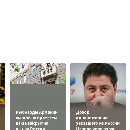
Рыбоводы Армении
Доход
вышли на протесты
кинокомпании
из-за закрытия
уехавшего из России
рынка России
Цекало упал вдвое