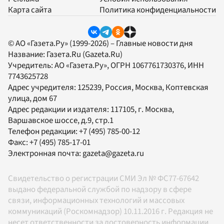
Карта сайта
Политика конфиденциальности
© АО «Газета.Ру» (1999-2026) – Главные новости дня
Название:
Газета.Ru
(Gazeta.Ru)
Учредитель:
АО «Газета.Ру»
, ОГРН 1067761730376, ИНН
7743625728
Адрес учредителя: 125239, Россия, Москва, Коптевская
улица, дом 67
Адрес редакции и издателя:
117105
, г.
Москва
,
Варшавское шоссе, д.9, стр.1
Телефон редакции:
+7 (495) 785-00-12
Факс:
+7 (495) 785-17-01
Электронная почта:
gazeta@gazeta.ru
Свидетельство о регистрации СМИ Эл № ФС77-67642
выдано федеральной службой по надзору в сфере
связи, информационных технологий и массовых
коммуникаций (Роскомнадзор) 10.11.2016 г. Редакция не
несет ответственности за достоверность информации,