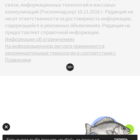
связи, информационных технологий и массовых
коммуникаций (Роскомнадзор) 10.11.2016 г. Редакция не
несет ответственности за достоверность информации,
содержащейся в рекламных объявлениях. Редакция не
предоставляет справочной информации.
Информация об ограничениях
На информационном ресурсе применяются
рекомендательные технологии в соответствии с
Правилами
18+
Если сырая рыба пахнет «рыбой», ее лучше не