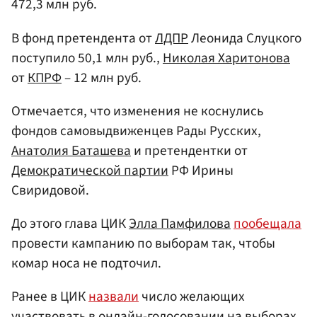
472,3 млн руб.
В фонд претендента от
ЛДПР
Леонида Слуцкого
поступило 50,1 млн руб.,
Николая Харитонова
от
КПРФ
– 12 млн руб.
Отмечается, что изменения не коснулись
фондов самовыдвиженцев Рады Русских,
Анатолия Баташева
и претендентки от
Демократической партии
РФ Ирины
Свиридовой.
До этого глава ЦИК
Элла Памфилова
пообещала
провести кампанию по выборам так, чтобы
комар носа не подточил.
Ранее в ЦИК
назвали
число желающих
участвовать в онлайн-голосовании на выборах