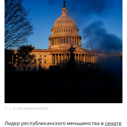
J. Scott Applewhite/AP
Лидер республиканского меньшинства в
сенате