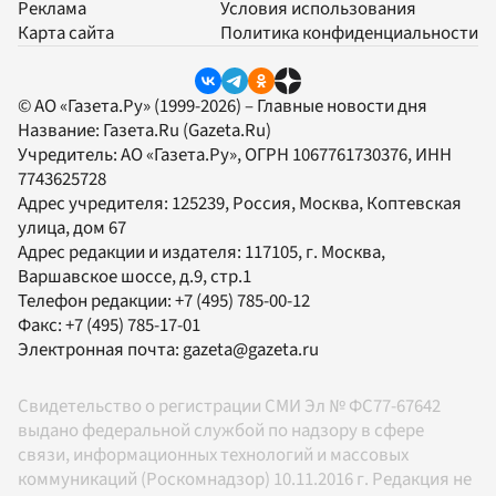
Реклама
Условия использования
Карта сайта
Политика конфиденциальности
© АО «Газета.Ру» (1999-2026) – Главные новости дня
Название:
Газета.Ru
(Gazeta.Ru)
Учредитель:
АО «Газета.Ру»
, ОГРН 1067761730376, ИНН
7743625728
Адрес учредителя: 125239, Россия, Москва, Коптевская
улица, дом 67
Адрес редакции и издателя:
117105
, г.
Москва
,
Варшавское шоссе, д.9, стр.1
Телефон редакции:
+7 (495) 785-00-12
Факс:
+7 (495) 785-17-01
Электронная почта:
gazeta@gazeta.ru
Свидетельство о регистрации СМИ Эл № ФС77-67642
выдано федеральной службой по надзору в сфере
связи, информационных технологий и массовых
коммуникаций (Роскомнадзор) 10.11.2016 г. Редакция не