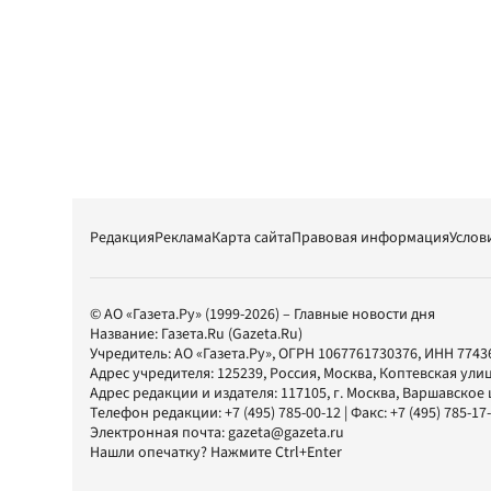
Редакция
Реклама
Карта сайта
Правовая информация
Услов
© АО «Газета.Ру» (1999-2026) – Главные новости дня
Название:
Газета.Ru
(Gazeta.Ru)
Учредитель:
АО «Газета.Ру»
, ОГРН 1067761730376, ИНН 7743
Адрес учредителя: 125239, Россия, Москва, Коптевская улиц
Адрес редакции и издателя:
117105
, г.
Москва
,
Варшавское шо
Телефон редакции:
+7 (495) 785-00-12
| Факс:
+7 (495) 785-17
Электронная почта:
gazeta@gazeta.ru
Нашли опечатку? Нажмите Ctrl+Enter