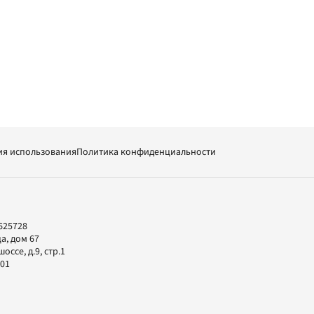
ия использования
Политика конфиденциальности
625728
а, дом 67
ссе, д.9, стр.1
-01