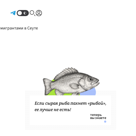
Авторизоваться
 мигрантами в Сеуте
Если сырая рыба пахнет «рыбой»,
ее лучше не есть!