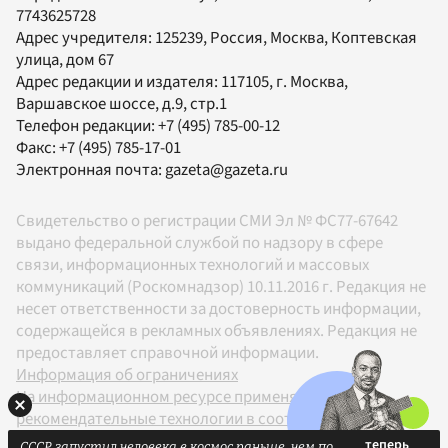
7743625728
Адрес учредителя: 125239, Россия, Москва, Коптевская
улица, дом 67
Адрес редакции и издателя:
117105
, г.
Москва
,
Варшавское шоссе, д.9, стр.1
Телефон редакции:
+7 (495) 785-00-12
Факс:
+7 (495) 785-17-01
Электронная почта:
gazeta@gazeta.ru
Свидетельство о регистрации СМИ Эл № ФС77-67642
выдано федеральной службой по надзору в сфере
связи, информационных технологий и массовых
коммуникаций (Роскомнадзор) 10.11.2016 г. Редакция не
несет ответственности за достоверность информации,
содержащейся в рекламных объявлениях. Редакция не
предоставляет справочной информации.
Информация об ограничениях
На информационном ресурсе применяются
рекомендательные технологии в соответствии с
Правилами
СССР запустил человека в космос раньше, чем по